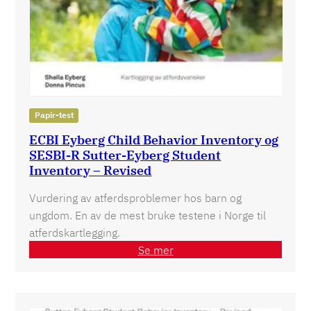
Papir-test
ECBI Eyberg Child Behavior Inventory og
SESBI-R Sutter-Eyberg Student
Inventory – Revised
Vurdering av atferdsproblemer hos barn og
ungdom. En av de mest bruke testene i Norge til
atferdskartlegging.
Se mer