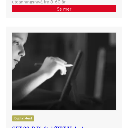
utdanningsnivå fra 8-60 år.
Se mer
Digital-test