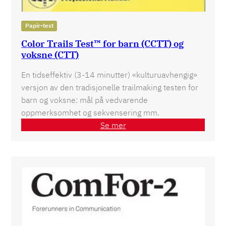
Papir-test
Color Trails Test™ for barn (CCTT) og
voksne (CTT)
En tidseffektiv (3-14 minutter) «kulturuavhengig»
versjon av den tradisjonelle trailmaking testen for
barn og voksne: mål på vedvarende
oppmerksomhet og sekvensering mm.
Se mer