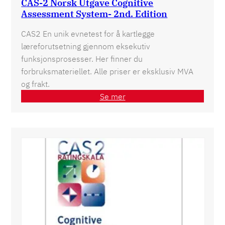
CAS-2 Norsk Utgave Cognitive
Assessment System- 2nd. Edition
CAS2 En unik evnetest for å kartlegge
læreforutsetning gjennom eksekutiv
funksjonsprosesser. Her finner du
forbruksmateriellet. Alle priser er eksklusiv MVA
og frakt.
Se mer