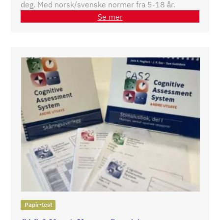
deg. Med norsk/svenske normer fra 5-18 år.
Se mer
Papir-test