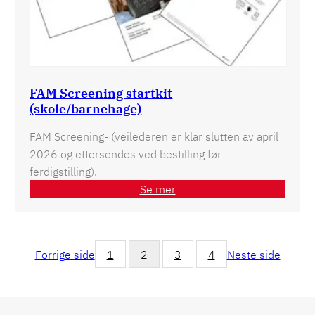
FAM Screening startkit
(skole/barnehage)
FAM Screening- (veilederen er klar slutten av april
2026 og ettersendes ved bestilling før
ferdigstilling).
Se mer
Forrige side
1
2
3
4
Neste side