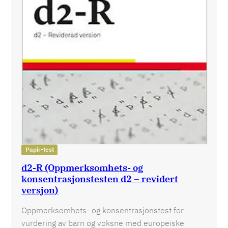
Papir-test
d2-R (Oppmerksomhets- og
konsentrasjonstesten d2 – revidert
versjon)
Oppmerksomhets- og konsentrasjonstest for
vurdering av barn og voksne med europeiske