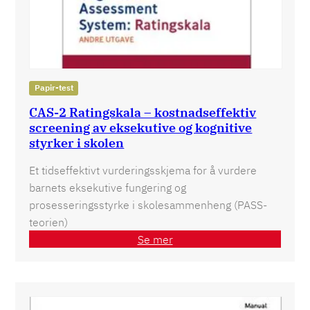
Papir-test
CAS-2 Ratingskala – kostnadseffektiv
screening av eksekutive og kognitive
styrker i skolen
Et tidseffektivt vurderingsskjema for å vurdere
barnets eksekutive fungering og
prosesseringsstyrke i skolesammenheng (PASS-
teorien)
Se mer