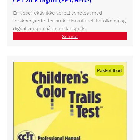
CFT 20-R Digital (PPT/Helse)
En tidseffektiv ikke verbal evnetest med
forskningstøtte for bruk i flerkulturell befolkning og
digital versjon på en rekke språk.
Se mer
Product
on
sale