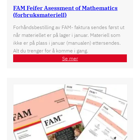
FAM Feifer Asessment of Mathematics
(forbruksmateriell)
Forhåndsbestilling av FAM- faktura sendes først ut
når materiellet er på lager i januar. Materiell som
ikke er på plass i januar (manualen) ettersendes.
Alt du trenger for å komme i gang.
Se mer