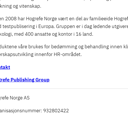
skning og vitenskap.
en 2008 har Hogrefe Norge vært en del av familieeide Hogref
 testpublisering i Europa. Gruppen er i dag ledende utgivere a
kologi, med 400 ansatte og kontor i 16 land.
duktene våre brukes for bedømming og behandling innen klin
erskapsutvikling innenfor HR-området.
takt
refe Publishing Group
refe Norge AS
anisasjonsnummer: 932802422