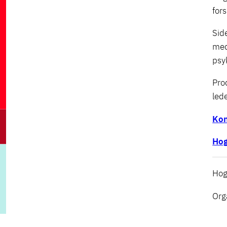
for
Sid
med
psy
Pro
led
Kon
Hog
Hog
Org