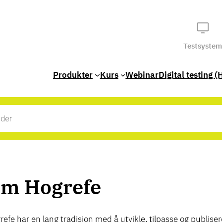
Testsystem
Produkter
Kurs
Webinar
Digital testing (
m Hogrefe
refe har en lang tradisjon med å utvikle, tilpasse og publise