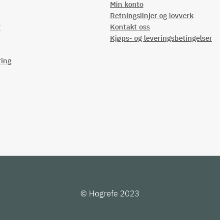
Min konto
Retningslinjer og lovverk
r
Kontakt oss
Kjøps- og leveringsbetingelser
ring
© Hogrefe 2023