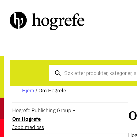
Hopp
til
innhold
Products
search
Hjem
/ Om Hogrefe
Hogrefe Publishing Group
O
Om Hogrefe
Jobb med oss
Hog