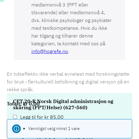
medlemsnivå 3 (PPT eller
tilsvarende) eller medlemsnivå 4,
dvs. kliniske psykologer og psykiater
med testkompetanse. Hvis du ikke
har tilgang og tilhører denne
kategorien, ta kontakt med oss på
info@hogrefe.no
.
En tidseffektiv ikke verbal evnetest med forskningstøtte
for bruk i flerkulturell befolkning og digital versjon på en
rekke språk.
CFT 20-R Norsk Digital administrasjon og
kr
0,00
skåring (PPT/Helse) (627-560)
Legg til for
kr
85,00
Vennligst velg minst 1 vare.
CFT 20-R Norsk Digital skåring til