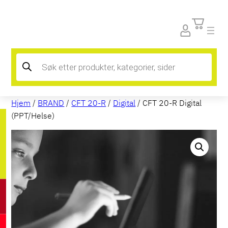
Products
search
Hjem
/
BRAND
/
CFT 20-R
/
Digital
/ CFT 20-R Digital
(PPT/Helse)