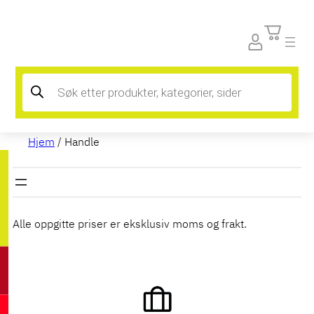
Hopp
til
innhold
Products
search
Hjem
/ Handle
Alle oppgitte priser er eksklusiv moms og frakt.