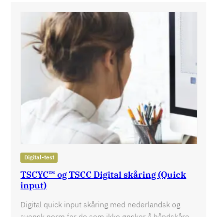
Digital-test
TSCYC™ og TSCC Digital skåring (Quick
input)
Digital quick input skåring med nederlandsk og
svensk norm for de som ikke ønsker å håndskåre.