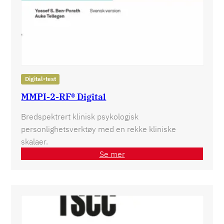
Digital-test
MMPI-2-RF® Digital
Bredspektrert klinisk psykologisk
personlighetsverktøy med en rekke kliniske
skalaer.
Se mer