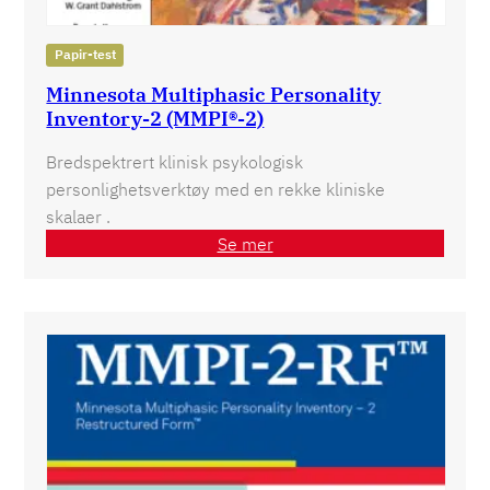
Papir-test
Minnesota Multiphasic Personality
Inventory-2 (MMPI®-2)
Bredspektrert klinisk psykologisk
personlighetsverktøy med en rekke kliniske
skalaer .
Se mer