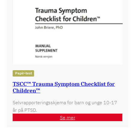
Papir-test
TSCC™ Trauma Symptom Checklist for
Children™
Selvrapporteringsskjema for barn og unge 10-17
år på PTSD.
Se mer