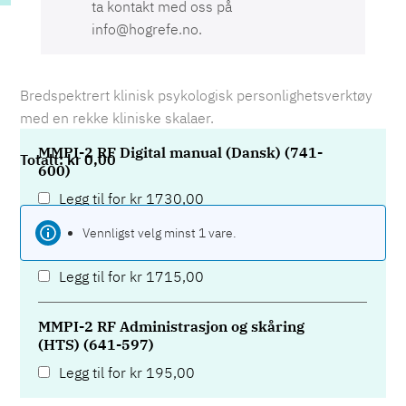
ta kontakt med oss på
info@hogrefe.no.
Bredspektrert klinisk psykologisk personlighetsverktøy
med en rekke kliniske skalaer.
MMPI-2 RF Digital manual (Dansk) (741-
kr
0,00
600)
Legg til for
kr
1730,00
Vennligst velg minst 1 vare.
MMPI-2 RF Digital manual (SE) (641-600)
Legg til for
kr
1715,00
MMPI-2 RF Administrasjon og skåring
(HTS) (641-597)
Legg til for
kr
195,00