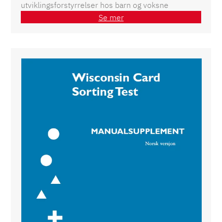
utviklingsforstyrrelser hos barn og voksne
Se mer