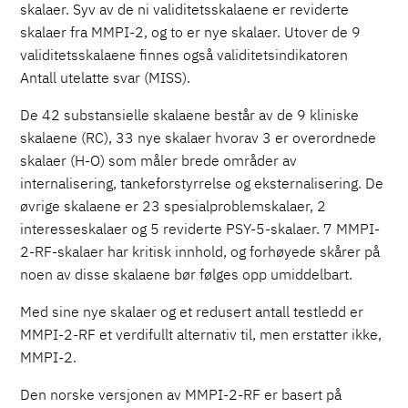
skalaer. Syv av de ni validitetsskalaene er reviderte
skalaer fra MMPI-2, og to er nye skalaer. Utover de 9
validitetsskalaene finnes også validitetsindikatoren
Antall utelatte svar (MISS).
De 42 substansielle skalaene består av de 9 kliniske
skalaene (RC), 33 nye skalaer hvorav 3 er overordnede
skalaer (H-O) som måler brede områder av
internalisering, tankeforstyrrelse og eksternalisering. De
øvrige skalaene er 23 spesialproblemskalaer, 2
interesseskalaer og 5 reviderte PSY-5-skalaer. 7 MMPI-
2-RF-skalaer har kritisk innhold, og forhøyede skårer på
noen av disse skalaene bør følges opp umiddelbart.
Med sine nye skalaer og et redusert antall testledd er
MMPI-2-RF et verdifullt alternativ til, men erstatter ikke,
MMPI-2.
Den norske versjonen av MMPI-2-RF er basert på