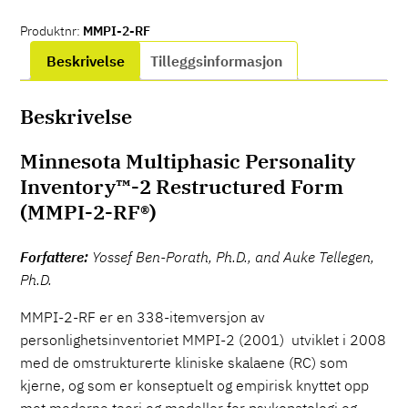
Produktnr:
MMPI-2-RF
Beskrivelse
Tilleggsinformasjon
Beskrivelse
Minnesota Multiphasic Personality
Inventory™-2 Restructured Form
(MMPI-2-RF®)
Forfattere:
Yossef Ben-Porath, Ph.D., and Auke Tellegen,
Ph.D.
MMPI-2-RF er en 338-itemversjon av
personlighetsinventoriet MMPI-2 (2001) utviklet i 2008
med de omstrukturerte kliniske skalaene (RC) som
kjerne, og som er konseptuelt og empirisk knyttet opp
mot moderne teori og modeller for psykopatologi og