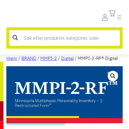
Products
search
Hjem
/
BRAND
/
MMPI-2
/
Digital
/ MMPI-2-RF® Digital