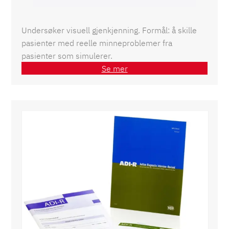
Undersøker visuell gjenkjenning. Formål: å skille
pasienter med reelle minneproblemer fra
pasienter som simulerer.
Se mer