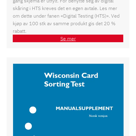
gang skjema er utfylt. For benytte seg av digital
skåring i HTS kreves det en egen avtale. Les mer
om dette under fanen «Digital Testing (HTS)». Ved
kjøp av 100 stk av samme produkt gis det 20 %
rabatt.
Se mer