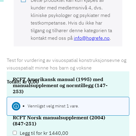
kunder med medlemsnivå 4, dvs.
kliniske psykologer og psykiater med
testkompetanse. Hvis du ikke har
tilgang og tilhører denne kategorien ta
kontakt med oss på
info@hogrefe.no
.
Test for vurdering av visuospatial konstruksjonsevne og
visuospatialt minne hos barn og voksne
RCFT Amerikansk manual (1995) med
kr
0,00
manualsupplement og normtillegg (147-
253)
Legg til for
kr
4085,00
Vennligst velg minst 1 vare.
RCFT Norsk manualsupplement (2004)
(847-251)
Legg til for
kr
1440,00