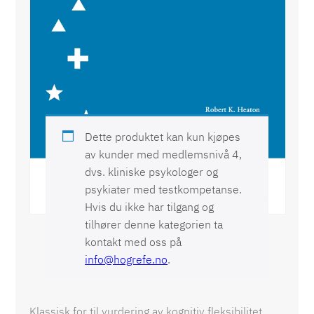
WCST® Wisconsin Card Sorting Test
Dette produktet kan kun kjøpes
av kunder med medlemsnivå 4,
dvs. kliniske psykologer og
psykiater med testkompetanse.
Hvis du ikke har tilgang og
tilhører denne kategorien ta
kontakt med oss på
info@hogrefe.no
.
Klassisk for til vurdering av kognitiv fleksibilitet.