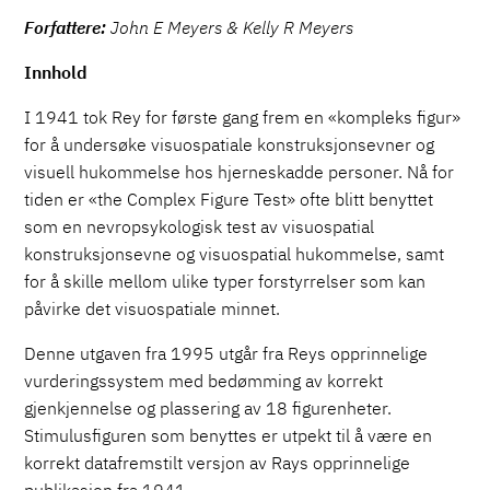
Forfattere:
John E Meyers & Kelly R Meyers
Innhold
I 1941 tok Rey for første gang frem en «kompleks figur»
for å undersøke visuospatiale konstruksjonsevner og
visuell hukommelse hos hjerneskadde personer. Nå for
tiden er «the Complex Figure Test» ofte blitt benyttet
som en nevropsykologisk test av visuospatial
konstruksjonsevne og visuospatial hukommelse, samt
for å skille mellom ulike typer forstyrrelser som kan
påvirke det visuospatiale minnet.
Denne utgaven fra 1995 utgår fra Reys opprinnelige
vurderingssystem med bedømming av korrekt
gjenkjennelse og plassering av 18 figurenheter.
Stimulusfiguren som benyttes er utpekt til å være en
korrekt datafremstilt versjon av Rays opprinnelige
publikasjon fra 1941.