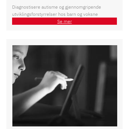
Diagnostisere autisme og gjennomgripende
utviklingsforstyrrelser hos barn og voksne
Se mer