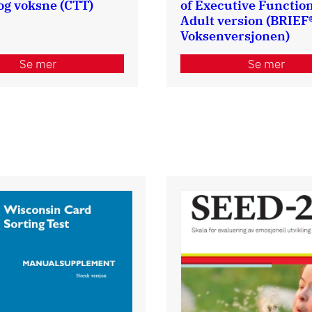
og voksne (CTT)
of Executive Functio
Adult version (BRIEF
Voksenversjonen)
Se mer
Se mer