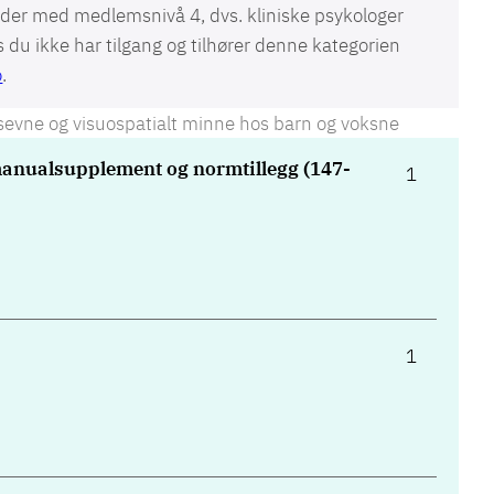
der med medlemsnivå 4, dvs. kliniske psykologer
du ikke har tilgang og tilhører denne kategorien
o
.
nsevne og visuospatialt minne hos barn og voksne
nualsupplement og normtillegg (147-
1
1