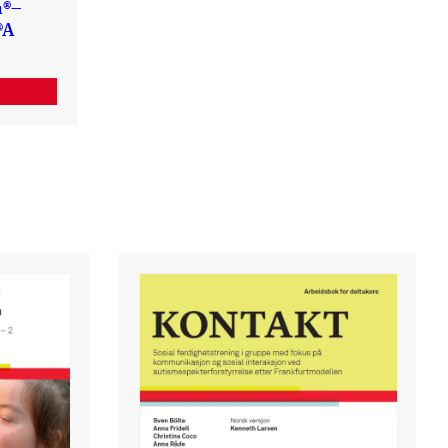
n®–
®A