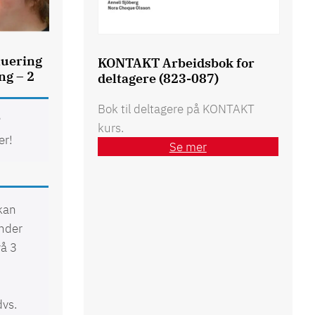
luering
KONTAKT Arbeidsbok for
ng – 2
deltagere (823-087)
Bok til deltagere på KONTAKT
?
kurs.
er!
Se mer
kan
under
å 3
dvs.