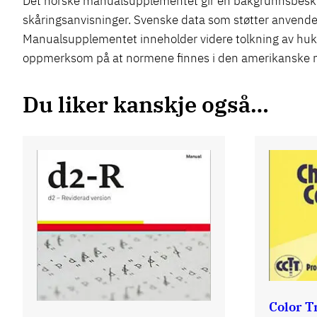
Det norske manualsupplementet gir en bakgrunnsbeskr
skåringsanvisninger. Svenske data som støtter anvend
Manualsupplementet inneholder videre tolkning av hukom
oppmerksom på at normene finnes i den amerikanske m
Du liker kanskje også…
Color T