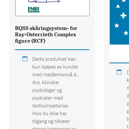
BQSS skåringsystem- for
Ray-Osterrieth Complex
figure (RCF)
WCST® 
Sorting
Dette produktet kan
kun kjøpes av kunder
D
med medlemsnivå 4,
k
dvs. kliniske
psykologer og
d
psykiater med
p
testkompetanse.
Hvis du ikke har
tilgang og tilhører
H
denne kategorien ta