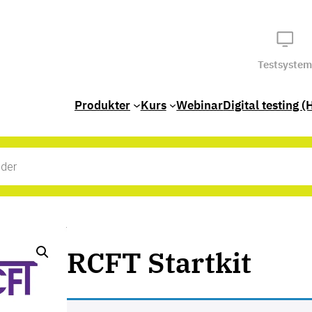
Testsystem
Produkter
Kurs
Webinar
Digital testing (
RCFT Startkit