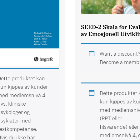
SEED-2 Skala for Eva
av Emosjonell Utvikli
Wisconsin Card
Want a discount
 Test
Become a memb
ette produktet kan
un kjøpes av kunder
Dette produktet 
med medlemsnivå 4,
kun kjøpes av k
vs. kliniske
med medlemsniv
sykologer og
(PPT eller
psykiater med
tilsvarende) eller
testkompetanse.
medlemsnivå 4, 
vis du ikke har