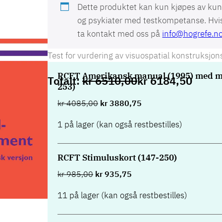
Dette produktet kan kun kjøpes av kun
og psykiater med testkompetanse. Hvis 
ta kontakt med oss på
info@hogrefe.n
Test for vurdering av visuospatial konstruksjo
RCFT Amerikansk manual (1995) med ma
kr
6510,00
kr
6184,50
253)
kr
4085,00
kr
3880,75
1 på lager (kan også restbestilles)
RCFT Stimuluskort (147-250)
kr
985,00
kr
935,75
11 på lager (kan også restbestilles)