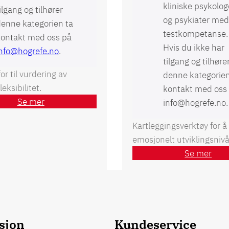
kliniske psykolog
ilgang og tilhører
og psykiater me
enne kategorien ta
testkompetanse.
kontakt med oss på
Hvis du ikke har
info@hogrefe.no
.
tilgang og tilhøre
for til vurdering av
denne kategorien
leksibilitet.
kontakt med oss
Se mer
info@hogrefe.no.
Kartleggingsverktøy for å
emosjonelt utviklingsnivå
Se mer
sjon
Kundeservice