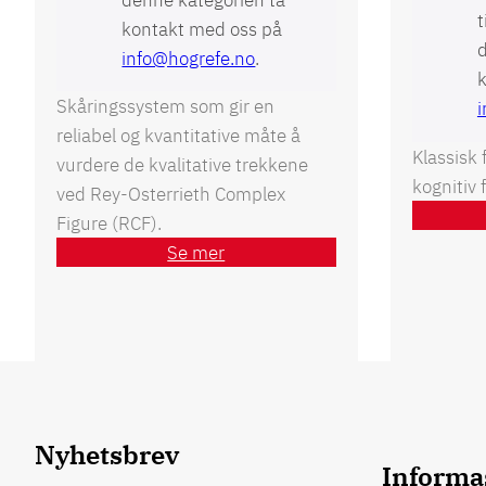
t
kontakt med oss på
d
info@hogrefe.no
.
Skåringssystem som gir en
reliabel og kvantitative måte å
Klassisk 
vurdere de kvalitative trekkene
kognitiv f
ved Rey-Osterrieth Complex
Figure (RCF).
Se mer
Nyhetsbrev
Informa