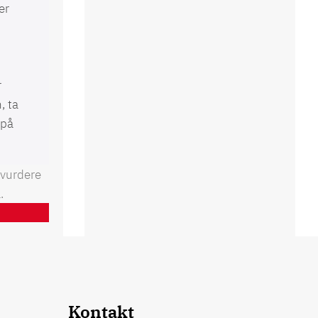
er
d
r
, ta
 på
 vurdere
.
Kontakt