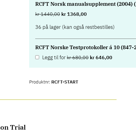
RCFT Norsk manualsupplement (2004) (
kr
1440,00
kr
1368,00
36 på lager (kan også restbestilles)
RCFT Norske Testprotokoller á 10 (847-
Legg til for
kr
680,00
kr
646,00
Produktnr:
RCFT-START
on Trial