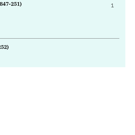
847-251)
1
252)