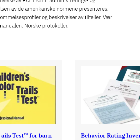
ivelse av RCFT samt administrerings- og
elsen av de amerikanske normene presenteres.
melsesprofiler og beskrivelser av tilfeller. Vær
anualen. Norske protokoller.
rails Test™ for barn
Behavior Rating Inve