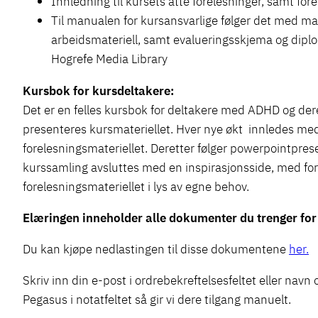
Innledning til kursets åtte forelesninger, samt fo
Til manualen for kursansvarlige følger det med mat
arbeidsmateriell, samt evalueringsskjema og diplo
Hogrefe Media Library
Kursbok for kursdeltakere:
Det er en felles kursbok for deltakere med ADHD og de
presenteres kursmateriellet. Hver nye økt innledes me
forelesningsmateriellet. Deretter følger powerpointpres
kurssamling avsluttes med en inspirasjonsside, med form
forelesningsmateriellet i lys av egne behov.
Elæringen inneholder alle dokumenter du trenger for
Du kan kjøpe nedlastingen til disse dokumentene
her.
Skriv inn din e-post i ordrebekreftelsesfeltet eller nav
Pegasus i notatfeltet så gir vi dere tilgang manuelt.