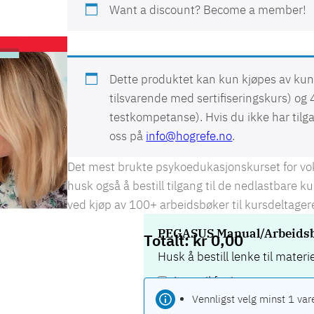
Want a discount? Become a member!
Dette produktet kan kun kjøpes av k
tilsvarende med sertifiseringskurs) og
4
testkompetanse). Hvis du ikke har tilg
oss på
info@hogrefe.no
.
Det mest brukte psykoedukasjonskurset for v
husk også å bestill tilgang til de nedlastbare k
ved kjøp av 100+ arbeidsbøker til kursdeltager
PEGASUS Manual/Arbeidsbok
kr
0,00
Husk å bestill lenke til mater
Legg til for
kr
1140,00
Vennligst velg minst 1 var