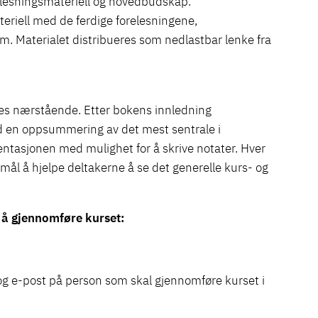
relesningsmateriell og hovedbudskap.
eriell med de ferdige forelesningene,
m. Materialet distribueres som nedlastbar lenke fra
res nærstående. Etter bokens innledning
d en oppsummering av det mest sentrale i
entasjonen med mulighet for å skrive notater. Hver
ål å hjelpe deltakerne å se det generelle kurs- og
 å gjennomføre kurset:
n og e-post på person som skal gjennomføre kurset i