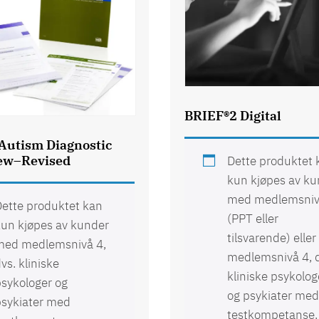
BRIEF®2 Digital
Autism Diagnostic
iew–Revised
Dette produktet 
kun kjøpes av k
med medlemsniv
ette produktet kan
(PPT eller
un kjøpes av kunder
tilsvarende) eller
med medlemsnivå 4,
medlemsnivå 4, 
vs. kliniske
kliniske psykolog
sykologer og
og psykiater me
psykiater med
testkompetanse.