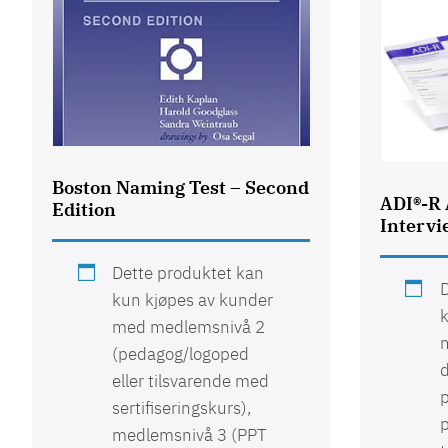
Boston Naming Test – Second
ADI®-R 
Edition
Interv
Dette produktet kan
D
kun kjøpes av kunder
k
med medlemsnivå 2
(pedagog/logoped
d
eller tilsvarende med
p
sertifiseringskurs),
medlemsnivå 3 (PPT