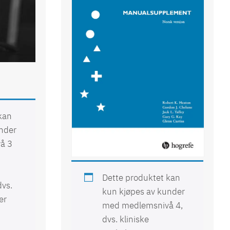
kan
under
WCST® Wisconsin Card
å 3
Sorting Test
Dette produktet kan
dvs.
kun kjøpes av kunder
er
med medlemsnivå 4,
d
dvs. kliniske