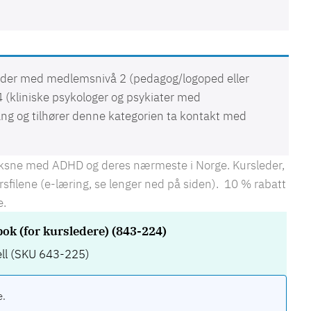
under med medlemsnivå 2
(pedagog/logoped eller
 (kliniske psykologer og psykiater med
ang og tilhører denne kategorien ta kontakt med
oksne med ADHD og deres nærmeste i Norge. Kursleder,
ursfilene (e-læring, se lenger ned på siden). 10 % rabatt
e.
 (for kursledere) (843-224)
iell (SKU 643-225)
e.