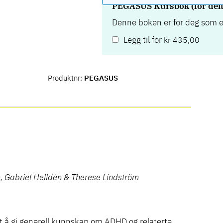
PEGASUS Kursbok (for delt
Denne boken er for deg som e
Legg til for
kr
435,00
Produktnr:
PEGASUS
n, Gabriel Helldén & Therese Lindström
 å gi generell kunnskap om ADHD og relaterte