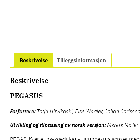
Beskrivelse
Tilleggsinformasjon
Beskrivelse
PEGASUS
Forfattere:
Tatja Hirvikoski, Else Waaler, Johan Carlsso
Utvikling og tilpassing av norsk versjon:
Merete Møller
PEGASUS er et psykoedukativt gruppekurs som er ment