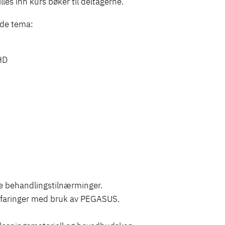
es inn kurs bøker til deltagerne.
nde tema:
HD
ke behandlingstilnærminger.
 erfaringer med bruk av PEGASUS.