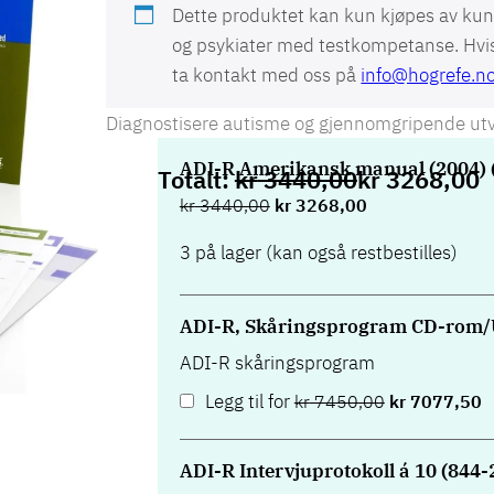
Dette produktet kan kun kjøpes av kun
og psykiater med testkompetanse. Hvis 
ta kontakt med oss på
info@hogrefe.n
Diagnostisere autisme og gjennomgripende utvi
ADI-R Amerikansk manual (2004) 
kr
3440,00
kr
3268,00
kr
3440,00
kr
3268,00
3 på lager (kan også restbestilles)
ADI-R, Skåringsprogram CD-rom/
ADI-R skåringsprogram
Legg til for
kr
7450,00
kr
7077,50
ADI-R Intervjuprotokoll á 10 (844-