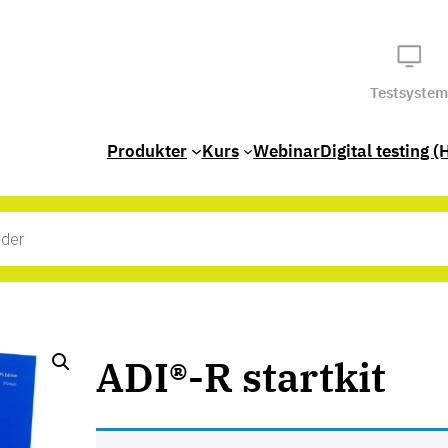
Testsystem
Produkter
Kurs
Webinar
Digital testing (
ADI®-R startkit