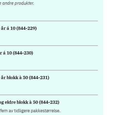
a
 andre produkter.
n
s
k
 år á 10 (844-229)
m
a
n
u
r á 10 (844-230)
a
l
(
2
år blokk à 50 (844-231)
0
0
4
g eldre blokk à 50 (844-232)
)
fem av tidligere pakkestørrelse.
(