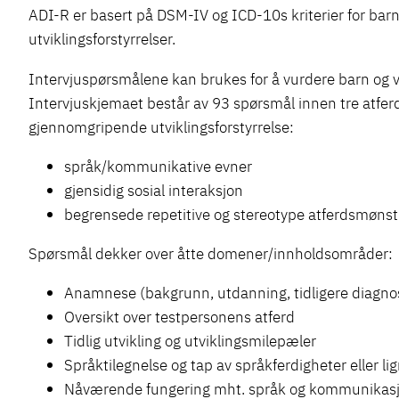
ADI-R er basert på DSM-IV og ICD-10s kriterier for b
utviklingsforstyrrelser.
Intervjuspørsmålene kan brukes for å vurdere barn og 
Intervjuskjemaet består av 93 spørsmål innen tre atfe
gjennomgripende utviklingsforstyrrelse:
språk/kommunikative evner
gjensidig sosial interaksjon
begrensede repetitive og stereotype atferdsmønstr
Spørsmål dekker over åtte domener/innholdsområder:
Anamnese (bakgrunn, utdanning, tidligere diagno
Oversikt over testpersonens atferd
Tidlig utvikling og utviklingsmilepæler
Språktilegnelse og tap av språkferdigheter eller l
Nåværende fungering mht. språk og kommunikas