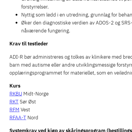
forstyrrelser.
Nyttig som ledd i en utredning, grunnlag for behand
Øker den diagnostiske verdien av ADOS-2 og SRS-2
nåværende fungering.
Krav til testleder
ADI-R bør administreres og tolkes av klinikere med bred
barn med autisme eller andre utviklingsmessige forstyrr
opplæringsprogrammet for materiellet, som en veiledning
Kurs
RKBU
Midt-Norge
RKT
Sør Øst
RFM
Vest
RFAA-T
Nord
Systemkrav ved kjøp av skåringsprogram (bestilling