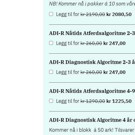
NB! Kommer nå i pakker á 10 som våre
Legg til for
kr
2190,00
kr
2080,50
ADI-R Nåtids Atferdsalgoritme 2-3
Legg til for
kr
260,00
kr
247,00
ADI-R Diagnostisk Algoritme 2-3 å
Legg til for
kr
260,00
kr
247,00
ADI-R Nåtids Atferdsalgoritme 4-9 
Legg til for
kr
1290,00
kr
1225,50
ADI-R Diagnostisk Algoritme 4 år o
Kommer nå i blokk á 50 ark! Tilsvarer 