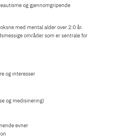
arneautisme og gjennomgripende
voksne med mental alder over 2:0 år.
rdsmessige områder som er sentrale for
e og interesser
se og medisinering)
ignende evner
jon