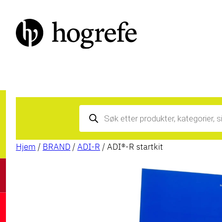
Products
search
Hjem
/
BRAND
/
ADI-R
/ ADI®-R startkit