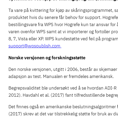
Ta vare på kvittering for kjøp av skåringsprogrammet, s
produktet hvis du senere får behov for support. Hogrefe
bestillingsvare fra WPS hvor Hogrefe kun tar ansvar for 
varen ovenfor WPS samt at vi importerer og fortoller p
8, 7, Vista eller XP. WPS kundestøtte ved feil på progr
support@wpspublish.com
Norske versjonen og forskningsstøtte
Den norske versjonen, utgitt i 2006, består av skjemaer 
adapsjon av test. Manualen er fremdeles amerikansk.
Begrepsvaliditet ble undersøkt ved å se hvordan ADI-R
2012). Havdahl et al. (2017) fant tilfredsstillende begre
Det finnes også en amerikanske beslutningsalgoritmer fo
(2017) skrev at det var tilstrekkelig støtte for bruk av