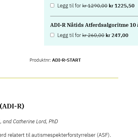
Legg til for
kr
1290,00
kr
1225,50
ADI-R Nåtids Atferdsalgoritme 10 å
Legg til for
kr
260,00
kr
247,00
Produktnr:
ADI-R-START
 (ADI-R)
, and Catherine Lord, PhD
erd relatert til autismespekterforstyrrelser (ASF).