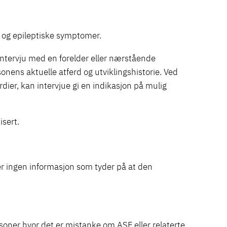
ng og epileptiske symptomer.
intervju med en forelder eller nærstående
nens aktuelle atferd og utviklingshistorie. Ved
rdier, kan intervjue gi en indikasjon på mulig
isert.
er ingen informasjon som tyder på at den
soner hvor det er mistanke om ASF eller relaterte