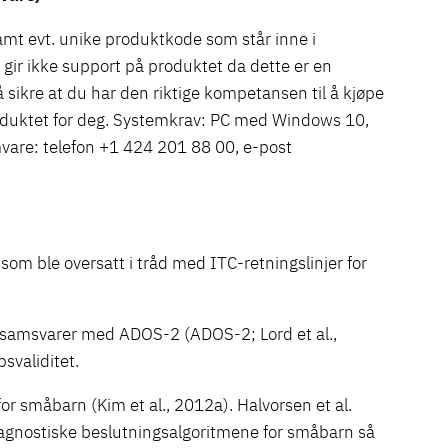
amt evt. unike produktkode som står inne i
 gir ikke support på produktet da dette er en
å sikre at du har den riktige kompetansen til å kjøpe
roduktet for deg. Systemkrav: PC med Windows 10,
amvare: telefon +1 424 201 88 00, e-post
som ble oversatt i tråd med ITC-retningslinjer for
 samsvarer med ADOS-2 (ADOS-2; Lord et al.,
psvaliditet.
r småbarn (Kim et al., 2012a). Halvorsen et al.
 diagnostiske beslutningsalgoritmene for småbarn så