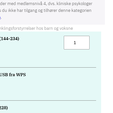
der med medlemsnivå 4, dvs. kliniske psykologer
du ikke har tilgang og tilhører denne kategorien
o
.
klingsforstyrrelser hos barn og voksne
(144-234)
A
D
I
-
R
A
USB fra WPS
m
e
r
i
k
228)