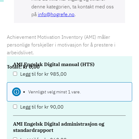
denne kategorien, ta kontakt med oss
på
info@hogrefe.no
.
Achievement Motivation Inventory (AMI) måler
personlige forskjeller i motivasjon for å prestere i
arbeidslivet.
AMI Engelsk Digital manual (HTS)
kr
0,00
Legg til for
kr
985,00
AMI Norsk Digital administrasjon og
Vennligst velg minst 1 vare.
standardrapport (613-511)
Legg til for
kr
90,00
AMI Engelsk Digital administrasjon og
standardrapport