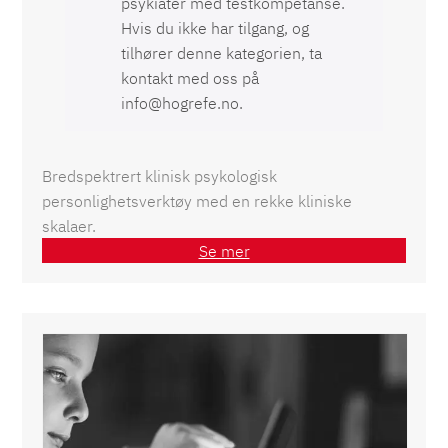
psykiater med testkompetanse.
Hvis du ikke har tilgang, og
tilhører denne kategorien, ta
kontakt med oss på
info@hogrefe.no.
Bredspektrert klinisk psykologisk
personlighetsverktøy med en rekke kliniske
skalaer.
Se mer