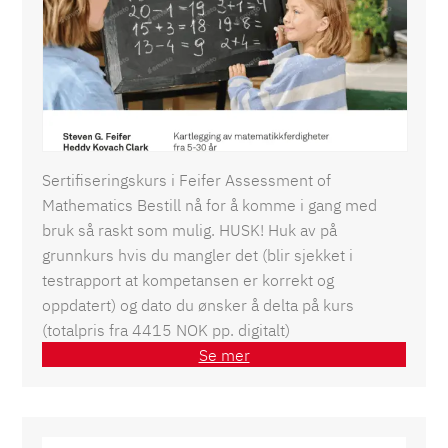
FAM sertifiseringskurs for ansatte i
PPT/Helse
Sertifiseringskurs i Feifer Assessment of
Mathematics Bestill nå for å komme i gang med
bruk så raskt som mulig. HUSK! Huk av på
grunnkurs hvis du mangler det (blir sjekket i
testrapport at kompetansen er korrekt og
oppdatert) og dato du ønsker å delta på kurs
(totalpris fra 4415 NOK pp. digitalt)
Se mer