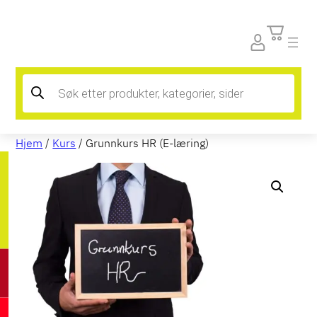
Products
search
Hjem
/
Kurs
/ Grunnkurs HR (E-læring)