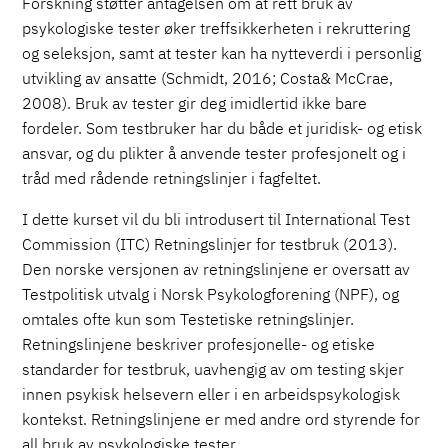
Forskning støtter antagelsen om at rett bruk av
psykologiske tester øker treffsikkerheten i rekruttering
og seleksjon, samt at tester kan ha nytteverdi i personlig
utvikling av ansatte (Schmidt, 2016; Costa& McCrae,
2008). Bruk av tester gir deg imidlertid ikke bare
fordeler. Som testbruker har du både et juridisk- og etisk
ansvar, og du plikter å anvende tester profesjonelt og i
tråd med rådende retningslinjer i fagfeltet.
I dette kurset vil du bli introdusert til International Test
Commission (ITC) Retningslinjer for testbruk (2013).
Den norske versjonen av retningslinjene er oversatt av
Testpolitisk utvalg i Norsk Psykologforening (NPF), og
omtales ofte kun som Testetiske retningslinjer.
Retningslinjene beskriver profesjonelle- og etiske
standarder for testbruk, uavhengig av om testing skjer
innen psykisk helsevern eller i en arbeidspsykologisk
kontekst. Retningslinjene er med andre ord styrende for
all bruk av psykologiske tester.