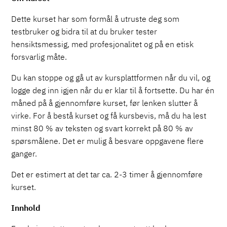
n
Dette kurset har som formål å utruste deg som
t
testbruker og bidra til at du bruker tester
a
hensiktsmessig, med profesjonalitet og på en etisk
l
forsvarlig måte.
l
Du kan stoppe og gå ut av kursplattformen når du vil, og
logge deg inn igjen når du er klar til å fortsette. Du har én
måned på å gjennomføre kurset, før lenken slutter å
virke. For å bestå kurset og få kursbevis, må du ha lest
minst 80 % av teksten og svart korrekt på 80 % av
spørsmålene. Det er mulig å besvare oppgavene flere
ganger.
Det er estimert at det tar ca. 2-3 timer å gjennomføre
kurset.
Innhold