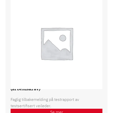
Faglig vurdering av testrapport
(arbeidskrav)
Faglig tilbakemelding på testrapport av
testsertifisert veileder.
Se mer