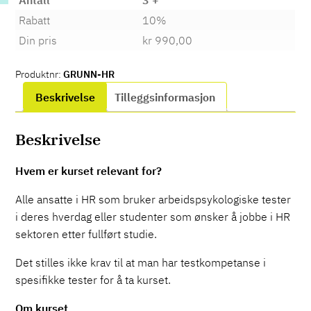
n
Rabatt
10%
k
Din pris
kr
990,00
u
r
Produktnr:
GRUNN-HR
s
H
Beskrivelse
Tilleggsinformasjon
R
(
Beskrivelse
E
-
Hvem er kurset relevant for?
l
Alle ansatte i HR som bruker arbeidspsykologiske tester
æ
i deres hverdag eller studenter som ønsker å jobbe i HR
r
sektoren etter fullført studie.
i
n
Det stilles ikke krav til at man har testkompetanse i
g
spesifikke tester for å ta kurset.
)
a
Om kurset