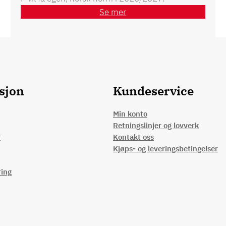
Se mer
sjon
Kundeservice
Min konto
Retningslinjer og lovverk
r
Kontakt oss
Kjøps- og leveringsbetingelser
ring