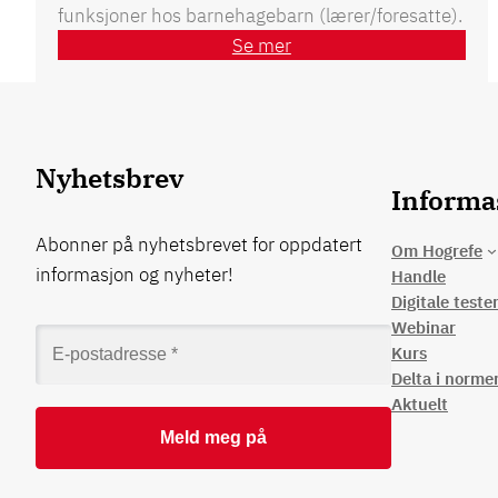
funksjoner hos barnehagebarn (lærer/foresatte).
Se mer
Nyhetsbrev
Informa
Abonner på nyhetsbrevet for oppdatert
Om Hogrefe
informasjon og nyheter!
Handle
Digitale teste
Webinar
Kurs
Delta i norme
Aktuelt