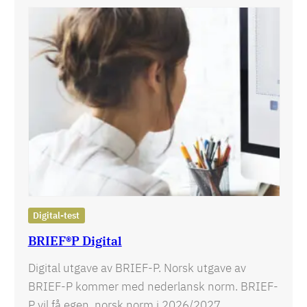
Digital-test
BRIEF®P Digital
Digital utgave av BRIEF-P. Norsk utgave av
BRIEF-P kommer med nederlansk norm. BRIEF-
P vil få egen, norsk norm i 2026/2027.