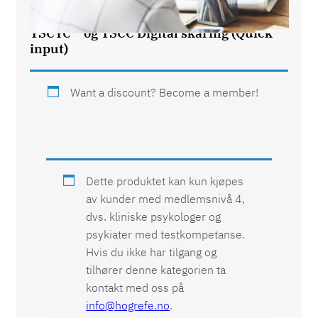
TSCYC™ og TSCC Digital skåring (Quick
input)
Want a discount? Become a member!
Dette produktet kan kun kjøpes
av kunder med medlemsnivå 4,
dvs. kliniske psykologer og
psykiater med
testkompetanse
.
Hvis du ikke har tilgang og
tilhører denne kategorien ta
kontakt med oss på
info@hogrefe.no
.