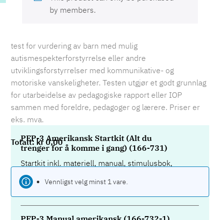
by members.
test for vurdering av barn med mulig
autismespekterforstyrrelse eller andre
utviklingsforstyrrelser med kommunikative- og
motoriske vanskeligheter. Testen utgjør et godt grunnlag
for utarbeidelse av pedagogiske rapport eller IOP
sammen med foreldre, pedagoger og lærere. Priser er
eks. mva.
PEP-3 Amerikansk Startkit (Alt du
kr
0,00
trenger for å komme i gang) (166-731)
Startkit inkl. materiell, manual, stimulusbok,
10 av hvert skjema.
Vennligst velg minst 1 vare.
Legg til for
kr
10950,00
PEP-3 Manual amerikansk (166-732-1)