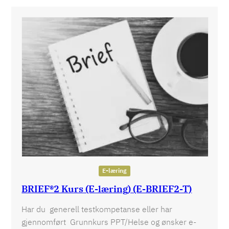
E-læring
BRIEF®2 Kurs (E-læring) (E-BRIEF2-T)
Har du generell testkompetanse eller har
gjennomført Grunnkurs PPT/Helse og ønsker e-