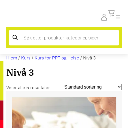
Products
search
Hjem
/
Kurs
/
Kurs for PPT og Helse
/ Nivå 3
Nivå 3
Viser alle 5 resultater