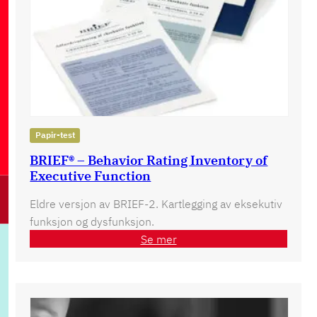
Papir-test
BRIEF® – Behavior Rating Inventory of
Executive Function
Eldre versjon av BRIEF-2. Kartlegging av eksekutiv
funksjon og dysfunksjon.
Se mer