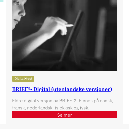
Digital-test
BRIEF®- Digital (utenlandske versjoner)
Eldre digital versjon av BRIEF-2. Finnes på dansk,
fransk, nederlandsk, tsjekkisk og tysk.
Se mer