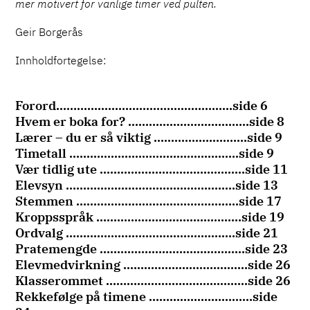
mer motivert for vanlige timer ved pulten.
æ
r
Geir Borgerås
e
r
Innholdfortegelse:
(
I
Forord……………………………………………side 6
S
Hvem er boka for? ……………………………..side 8
B
Lærer – du er så viktig ………………………side 9
N
Timetall ………………………………………….side 9
:
Vær tidlig ute ……………………………………side 11
9
Elevsyn ………………………………………….side 13
7
Stemmen ………………………………………..side 17
8
Kroppsspråk ……………………………………side 19
-
Ordvalg ………………………………………….side 21
8
Pratemengde ……………………………………side 23
Elevmedvirkning ………………………………side 26
2
Klasserommet …………………………………..side 26
-
Rekkefølge på timene …………………………side
9