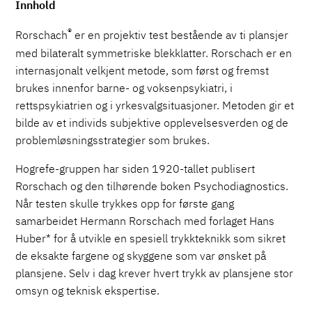
Innhold
®
Rorschach
er en projektiv test bestående av ti plansjer
med bilateralt symmetriske blekklatter. Rorschach er en
internasjonalt velkjent metode, som først og fremst
brukes innenfor barne- og voksenpsykiatri, i
rettspsykiatrien og i yrkesvalgsituasjoner. Metoden gir et
bilde av et individs subjektive opplevelsesverden og de
problemløsningsstrategier som brukes.
Hogrefe-gruppen har siden 1920-tallet publisert
Rorschach og den tilhørende boken Psychodiagnostics.
Når testen skulle trykkes opp for første gang
samarbeidet Hermann Rorschach med forlaget Hans
Huber* for å utvikle en spesiell trykkteknikk som sikret
de eksakte fargene og skyggene som var ønsket på
plansjene. Selv i dag krever hvert trykk av plansjene stor
omsyn og teknisk ekspertise.