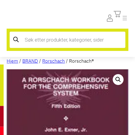
Products
search
Hjem
/
BRAND
/
Rorschach
/ Rorschach®