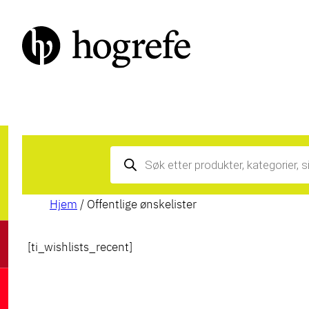
Hopp
til
innhold
Products
search
Hjem
/ Offentlige ønskelister
[ti_wishlists_recent]